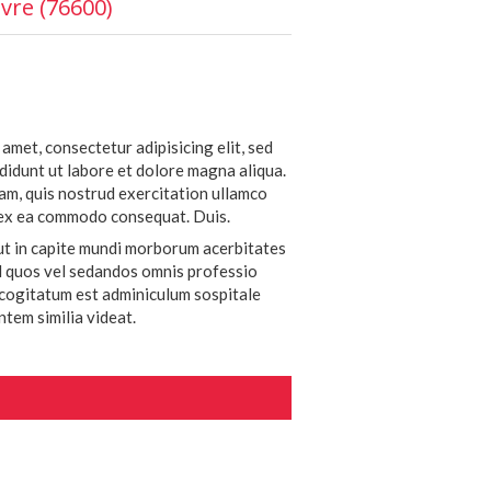
avre (76600)
amet, consectetur adipisicing elit, sed
didunt ut labore et dolore magna aliqua.
am, quis nostrud exercitation ullamco
ip ex ea commodo consequat. Duis.
ut in capite mundi morborum acerbitates
d quos vel sedandos omnis professio
xcogitatum est adminiculum sospitale
tem similia videat.