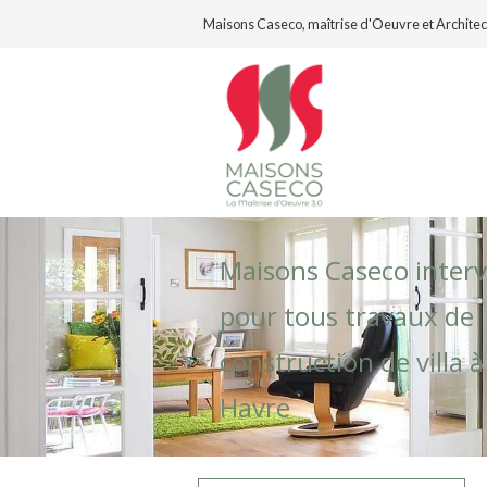
Maisons Caseco, maîtrise d'Oeuvre et Architec
Maisons Caseco interv
pour tous travaux de
construction de villa à
Havre