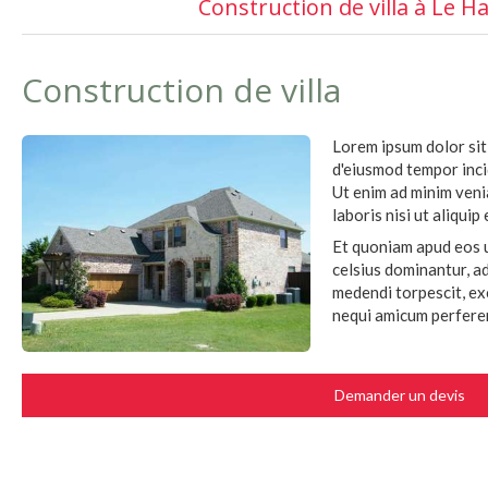
Construction de villa à Le H
Construction de villa
Lorem ipsum dolor sit 
d'eiusmod tempor inci
Ut enim ad minim veni
laboris nisi ut aliqu
Et quoniam apud eos 
celsius dominantur, a
medendi torpescit, e
nequi amicum perferen
Demander un devis